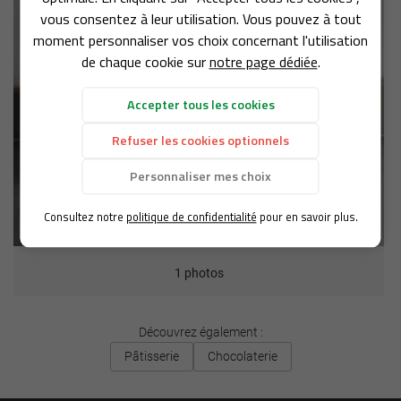
vous consentez à leur utilisation. Vous pouvez à tout
CHOCOLATERIE
moment personnaliser vos choix concernant l'utilisation
de chaque cookie sur
notre page dédiée
.
OS CRÉATIONS
REJOIGNEZ-NOUS :
Accepter tous les cookies
AVIS
Refuser les cookies optionnels
ACTUALITÉS
Personnaliser mes choix
RESTEZ INFORMÉS
CONTACT
Consultez notre
politique de confidentialité
pour en savoir plus.
Inscription Newslet
1 photos
Découvrez également :
Pâtisserie
Chocolaterie