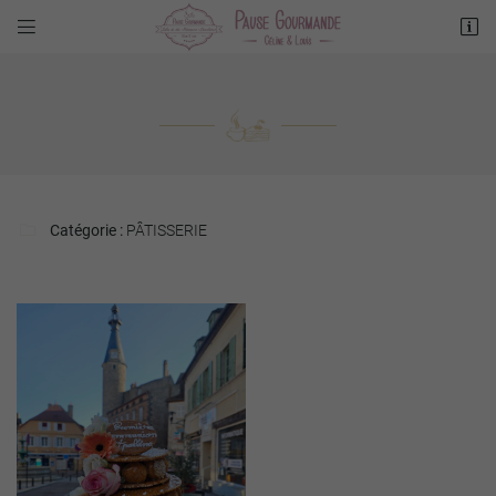


4 Place du Maréchal Foch
03500 ST POURCAIN SUR SIOULE
04 70 20 61 76
Catégorie :
PÂTISSERIE

Adresse email de réception

Recopier le code ci-contre

Rafraîchir le captcha
