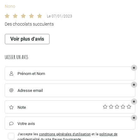
UNE QUESTION ?
Nono
ACCUEIL
Le 07/01/2023
Des chocolats succulents
04 70 20 61 7
PÂTISSERIE
Voir plus d'avis
CHOCOLATERIE
LAISSER UN AVIS
OS CRÉATIONS
REJOIGNEZ-NOUS :
Prénom et Nom

AVIS
Adresse email

ACTUALITÉS
RESTEZ INFORMÉS
CONTACT
Note

Inscription Newslet
Votre avis

J'accepte les
conditions générales d'utilisation
et la
politique de
confidentialité
du site
Pause Gourmande