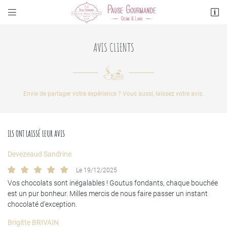


4 Place du Maréchal Foch
03500 ST POURCAIN SUR SIOULE
04 70 20 61 76
AVIS CLIENTS
Envie de partager votre expérience ? Vous aussi, laissez votre avis.
ILS ONT LAISSÉ LEUR AVIS
Devezeaud Sandrine
Adresse email de réception

Le 19/12/2025
Vos chocolats sont inégalables ! Goutus fondants, chaque bouchée
Recopier le code ci-contre

est un pur bonheur. Milles mercis de nous faire passer un instant
chocolaté d'exception.
Rafraîchir le captcha

Brigitte BRIVAIN