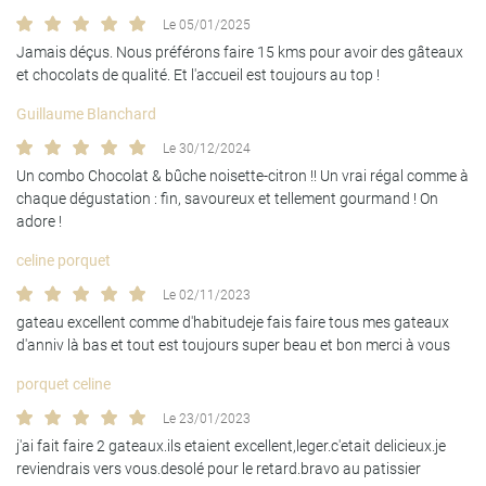
Le 05/01/2025
Jamais déçus. Nous préférons faire 15 kms pour avoir des gâteaux
et chocolats de qualité. Et l'accueil est toujours au top !
En cochant cette case, vous consentez à recevoir nos propositions commerciales à
Guillaume Blanchard
l'adresse email indiqué ci-dessus. Vous pouvez vous désinscrire à tout moment en
utilisant
le formulaire de désinscription
.
Le 30/12/2024
Un combo Chocolat & bûche noisette-citron !! Un vrai régal comme à
Inscription
chaque dégustation : fin, savoureux et tellement gourmand ! On
adore !
celine porquet
Le 02/11/2023
gateau excellent comme d'habitudeje fais faire tous mes gateaux
d'anniv là bas et tout est toujours super beau et bon merci à vous
porquet celine
Le 23/01/2023
j'ai fait faire 2 gateaux.ils etaient excellent,leger.c'etait delicieux.je
reviendrais vers vous.desolé pour le retard.bravo au patissier